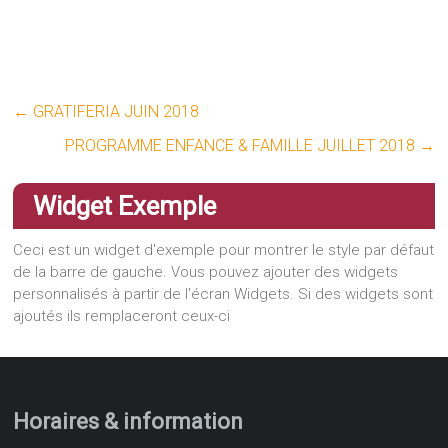
←
GRATIFERIA JUIN 2018
PROGRAMME ENFANCE & FAMILLE JUILLET 2018
→
Widget Exemple
Ceci est un widget d'exemple pour montrer le style par défaut
de la barre de gauche. Vous pouvez ajouter des widgets
personnalisés à partir de l'écran Widgets. Si des widgets sont
ajoutés ils remplaceront ceux-ci
Horaires & information