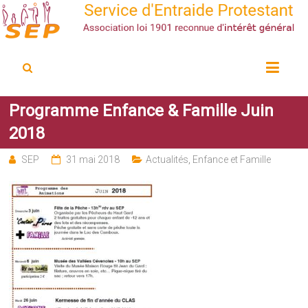
Service d'Entraide Protestant
SEP
Programme Enfance & Famille Juin
2018
SEP
31 mai 2018
Actualités
,
Enfance et Famille