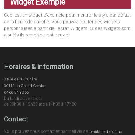
Widget Exemple
Ceci est un widget d'exemple pour montrer le style par défaut
de la barre de gauche. Vous pouvez ajouter des widgets
personnalisés à partir de l'écran Widgets. Si des widgets sont
ajoutés ils remplaceront ceux-ci
Horaires & information
3 Rue de la Frugère
30110 La Grand-Combe
04 66 54 82 56
Du lundi au vendredi
de 09h00 à 12h00 et de 14h00 à 17h00
Contact
Vous pouvez nous contactez par mail via ce
fomulaire de contact