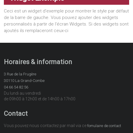
Ceci est un widget d'exemple pour montrer le style par défaut
de la barre de gauche. Vous pouvez ajouter des widgets
personnalisés à partir de l'écran Widgets. Si des widgets sont
ajoutés ils remplaceront ceux-ci
Horaires & information
3 Rue de la Frugère
30110 La Grand-Combe
04 66 54 82 56
Du lundi au vendredi
de 09h00 à 12h00 et de 14h00 à 17h00
Contact
Vous pouvez nous contactez par mail via ce
fomulaire de contact