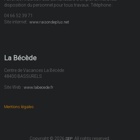
disposition du personnel pour tous travaux. Téléphone :
04 66 52 39 71
Site internet :
www.raisondeplus.net
La Bécède
Centre de Vacances La Bécède
48400 BASSURELS
Site Web :
www.labecede.fr
Mentions légales
Copyright © 2026
. All rights reserved.
SEP