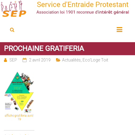
Service d'Entraide Protestant
SEP
PROCHAINE GRATIFERIA
SEP
2 avril 2019
Actualités
,
Eco'Loge Toit
affiche gratiferia avril
19