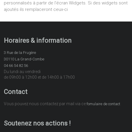
personnalisés à partir de l'écran Widgets. Si des widgets sont
ajoutés ils remplaceront ceux-ci
Horaires & information
3 Rue de la Frugère
30110 La Grand-Combe
04 66 54 82 56
Du lundi au vendredi
de 09h00 à 12h00 et de 14h00 à 17h00
Contact
Vous pouvez nous contactez par mail via ce
fomulaire de contact
Soutenez nos actions !