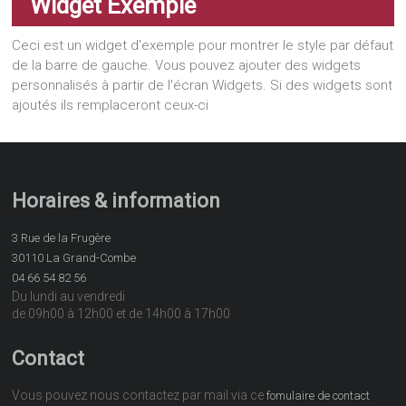
Widget Exemple
Ceci est un widget d'exemple pour montrer le style par défaut
de la barre de gauche. Vous pouvez ajouter des widgets
personnalisés à partir de l'écran Widgets. Si des widgets sont
ajoutés ils remplaceront ceux-ci
Horaires & information
3 Rue de la Frugère
30110 La Grand-Combe
04 66 54 82 56
Du lundi au vendredi
de 09h00 à 12h00 et de 14h00 à 17h00
Contact
Vous pouvez nous contactez par mail via ce
fomulaire de contact