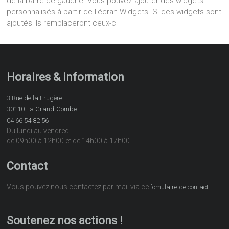
de la barre de gauche. Vous pouvez ajouter des widgets
personnalisés à partir de l'écran Widgets. Si des widgets sont
ajoutés ils remplaceront ceux-ci
Horaires & information
3 Rue de la Frugère
30110 La Grand-Combe
04 66 54 82 56
Du lundi au vendredi
de 09h00 à 12h00 et de 14h00 à 17h00
Contact
Vous pouvez nous contactez par mail via ce
fomulaire de contact
Soutenez nos actions !