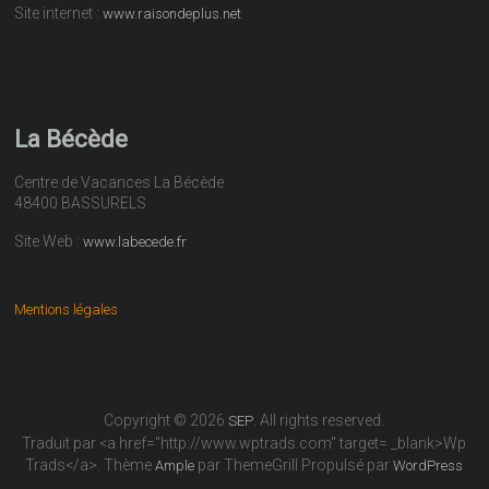
Site internet :
www.raisondeplus.net
La Bécède
Centre de Vacances La Bécède
48400 BASSURELS
Site Web :
www.labecede.fr
Mentions légales
Copyright © 2026
. All rights reserved.
SEP
Traduit par <a href="http://www.wptrads.com" target= _blank>Wp
Trads</a>. Thème
par ThemeGrill Propulsé par
Ample
WordPress