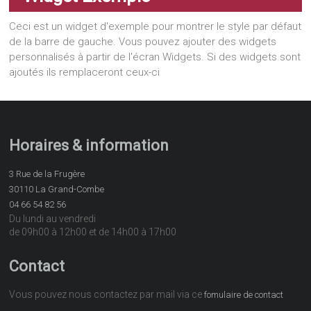
Ceci est un widget d'exemple pour montrer le style par défaut
de la barre de gauche. Vous pouvez ajouter des widgets
personnalisés à partir de l'écran Widgets. Si des widgets sont
ajoutés ils remplaceront ceux-ci
Horaires & information
3 Rue de la Frugère
30110 La Grand-Combe
04 66 54 82 56
Du lundi au vendredi
de 09h00 à 12h00 et de 14h00 à 17h00
Contact
Vous pouvez nous contactez par mail via ce
fomulaire de contact