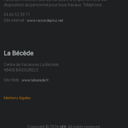
disposition du personnel pour tous travaux. Téléphone :
04 66 52 39 71
Site internet :
www.raisondeplus.net
La Bécède
Centre de Vacances La Bécède
48400 BASSURELS
Site Web :
www.labecede.fr
Mentions légales
Copyright © 2026
. All rights reserved.
SEP