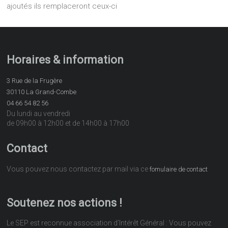
ajoutés ils remplaceront ceux-ci
Horaires & information
3 Rue de la Frugère
30110 La Grand-Combe
04 66 54 82 56
Du lundi au vendredi
de 09h00 à 12h00 et de 14h00 à 17h00
Contact
Vous pouvez nous contactez par mail via ce
fomulaire de contact
Soutenez nos actions !
Le SEP est reconnue association d’Intérêt Général : Vous pouvez