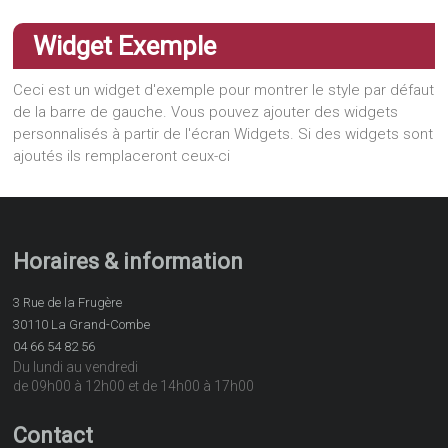
Widget Exemple
Ceci est un widget d'exemple pour montrer le style par défaut
de la barre de gauche. Vous pouvez ajouter des widgets
personnalisés à partir de l'écran Widgets. Si des widgets sont
ajoutés ils remplaceront ceux-ci
Horaires & information
3 Rue de la Frugère
30110 La Grand-Combe
04 66 54 82 56
Du lundi au vendredi
de 09h00 à 12h00 et de 14h00 à 17h00
Contact