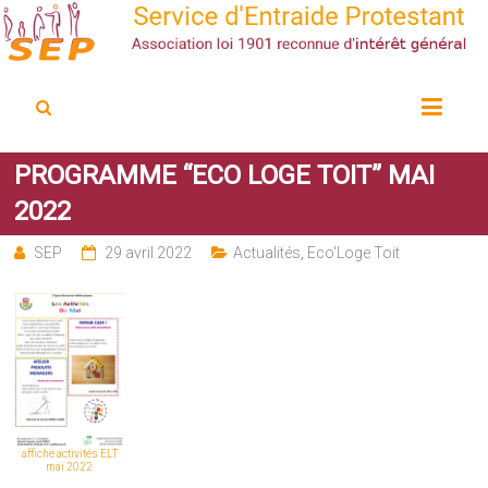
Service d'Entraide Protestant
SEP
PROGRAMME “ECO LOGE TOIT” MAI
2022
SEP
29 avril 2022
Actualités
,
Eco'Loge Toit
affiche activités ELT
mai 2022