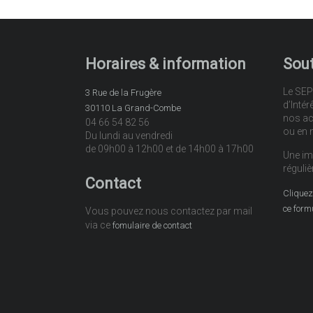
Horaires & information
Sout
Le SEP
3 Rue de la Frugère
d’Intér
30110 La Grand-Combe
nos ac
04 66 54 82 56
ou en 
Du lundi au vendredi
de 09h00 à 12h00 et de 14h00 à 17h00
Une im
réguliè
Contact
Cliquez 
ce form
Vous pouvez nous contactez par mail
via ce
fomulaire de contact