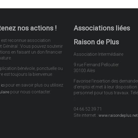
enez nos actions !
Associations liées
 est reconnue association
Raison de Plus
êt Général : Vous pouvez soutenir
tions en faisant un don financier
Association Intermédiaire
nature.
9 rue Fernand Pelloutier
plication bénévole, ponctuelle ou
30100 Alès
re est toujours la bienvenue.
Favorise l'insertion des demande
pour en savoir plus ou utilisez
ici
d'emploi et met à leur disposition
pour nous contacter.
ulaire
personnel pour tous travaux. Té
:
04 66 52 39 71
Site internet :
www.raisondeplus.net