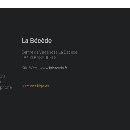
La Bécède
Centre de Vacances La Bécède
48400 BASSURELS
Site Web :
www.labecede.fr
urs
 du
Mentions légales
léphone