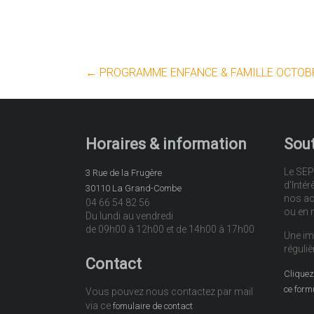
←
PROGRAMME ENFANCE & FAMILLE OCTOB
Horaires & information
Sout
Le SEP
3 Rue de la Frugère
d’Intér
30110 La Grand-Combe
nos ac
04 66 54 82 56
ou en 
Du lundi au vendredi
de 09h00 à 12h00 et de 14h00 à 17h00
Une im
réguliè
Contact
Cliquez 
ce form
Vous pouvez nous contactez par mail
via ce
fomulaire de contact