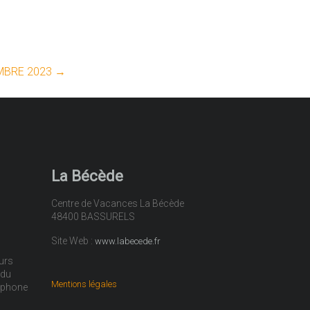
MBRE 2023
→
La Bécède
Centre de Vacances La Bécède
48400 BASSURELS
Site Web :
www.labecede.fr
urs
 du
Mentions légales
léphone