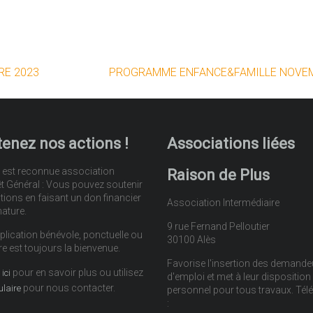
RE 2023
PROGRAMME ENFANCE&FAMILLE NOVE
enez nos actions !
Associations liées
 est reconnue association
Raison de Plus
êt Général : Vous pouvez soutenir
tions en faisant un don financier
Association Intermédiaire
nature.
9 rue Fernand Pelloutier
plication bénévole, ponctuelle ou
30100 Alès
re est toujours la bienvenue.
Favorise l'insertion des demande
pour en savoir plus ou utilisez
ici
d'emploi et met à leur disposition
pour nous contacter.
ulaire
personnel pour tous travaux. Té
: