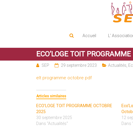
Service d'Entraide Protestant
SEP
Accueil
L’ Associatio
ECO’LOGE TOIT PROGRAMME 
SEP
29 septembre 2023
Actualités
,
Ec
elt programme octobre pdf
Articles similaires
ECO’LOGE TOIT PROGRAMME OCTOBRE
Eco’L
2025
Octob
30 septembre 2025
12 se
Dans "Actualités"
Dans "