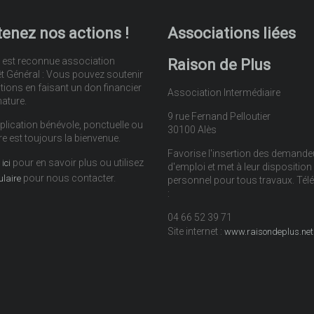
enez nos actions !
Associations liées
 est reconnue association
Raison de Plus
êt Général : Vous pouvez soutenir
tions en faisant un don financier
Association Intermédiaire
nature.
9 rue Fernand Pelloutier
plication bénévole, ponctuelle ou
30100 Alès
re est toujours la bienvenue.
Favorise l'insertion des demande
pour en savoir plus ou utilisez
ici
d'emploi et met à leur disposition
pour nous contacter.
ulaire
personnel pour tous travaux. Té
:
04 66 52 39 71
Site internet :
www.raisondeplus.net