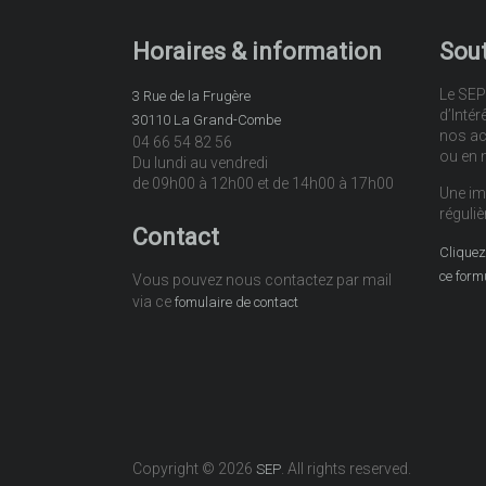
Horaires & information
Sout
Le SEP
3 Rue de la Frugère
d’Intér
30110 La Grand-Combe
nos ac
04 66 54 82 56
ou en 
Du lundi au vendredi
de 09h00 à 12h00 et de 14h00 à 17h00
Une im
réguliè
Contact
Cliquez 
ce form
Vous pouvez nous contactez par mail
via ce
fomulaire de contact
Copyright © 2026
. All rights reserved.
SEP