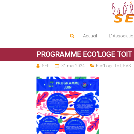
Service d'Entraide Protestant
SEP
Accueil
L’ Associatio
PROGRAMME ECO’LOGE TOIT 
SEP
31 mai 2024
Eco'Loge Toit
,
EVS