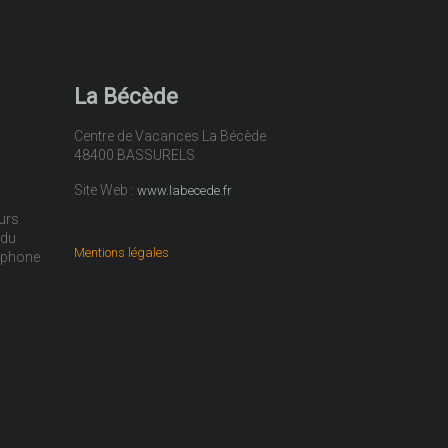
La Bécède
Centre de Vacances La Bécède
48400 BASSURELS
Site Web :
www.labecede.fr
urs
 du
Mentions légales
léphone