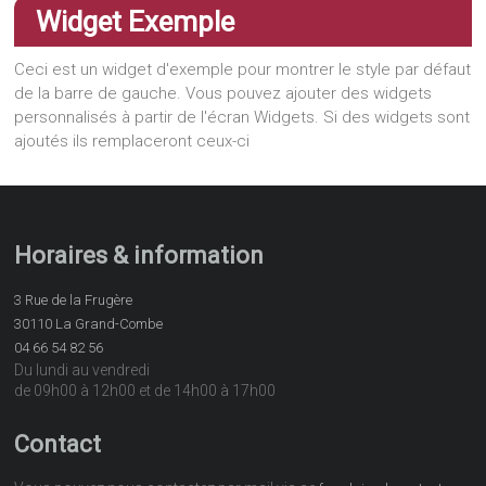
Widget Exemple
Ceci est un widget d'exemple pour montrer le style par défaut
de la barre de gauche. Vous pouvez ajouter des widgets
personnalisés à partir de l'écran Widgets. Si des widgets sont
ajoutés ils remplaceront ceux-ci
Horaires & information
3 Rue de la Frugère
30110 La Grand-Combe
04 66 54 82 56
Du lundi au vendredi
de 09h00 à 12h00 et de 14h00 à 17h00
Contact