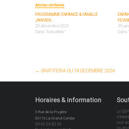
Articles similaires
PROGRAMME ENFANCE & FAMILLE
ENFA
JANVIER…
FEVRI
29 décembre 2023
30 jan
Dans "Actualités"
Dans "
←
GRATIFERIA DU 18 DECEMBRE 2024
Horaires & information
Sout
Le SEP
3 Rue de la Frugère
d’Intér
30110 La Grand-Combe
nos ac
04 66 54 82 56
ou en 