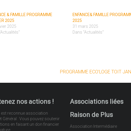
NCE & FAMILLE PROGRAMME
ENFANCE& FAMILLE PROGRAMM
ER 2025
2025
vier 2025
31 mars 2025
Actualités"
Dans "Actualités"
PROGRAMME ECO’LOGE TOIT JAN
enez nos actions !
Associations liées
 est reconnue association
Raison de Plus
êt Général : Vous pouvez soutenir
tions en faisant un don financier
Association Intermédiaire
nature.