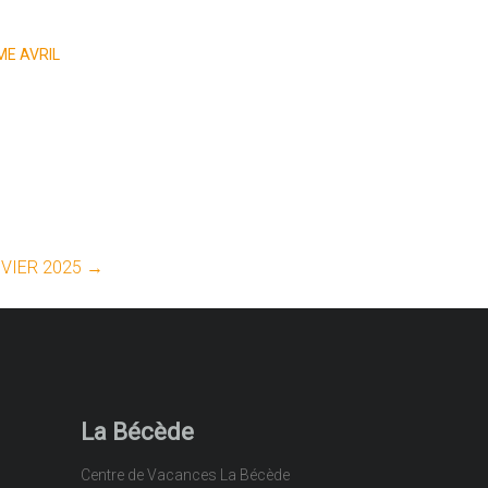
E AVRIL
VIER 2025
→
La Bécède
Centre de Vacances La Bécède