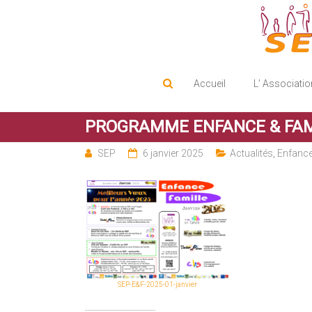
Service d'Entraide Protestant
SEP
Accueil
L’ Associatio
PROGRAMME ENFANCE & FAMI
SEP
6 janvier 2025
Actualités
,
Enfance
SEP-E&F-2025-01-janvier