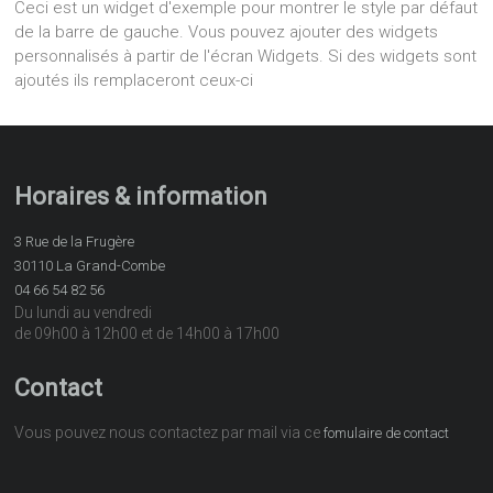
Ceci est un widget d'exemple pour montrer le style par défaut
de la barre de gauche. Vous pouvez ajouter des widgets
personnalisés à partir de l'écran Widgets. Si des widgets sont
ajoutés ils remplaceront ceux-ci
Horaires & information
3 Rue de la Frugère
30110 La Grand-Combe
04 66 54 82 56
Du lundi au vendredi
de 09h00 à 12h00 et de 14h00 à 17h00
Contact
Vous pouvez nous contactez par mail via ce
fomulaire de contact