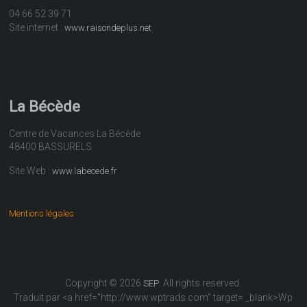
04 66 52 39 71
Site internet :
www.raisondeplus.net
La Bécède
Centre de Vacances La Bécède
48400 BASSURELS
Site Web :
www.labecede.fr
Mentions légales
Copyright © 2026
. All rights reserved.
SEP
Traduit par <a href="http://www.wptrads.com" target= _blank>Wp