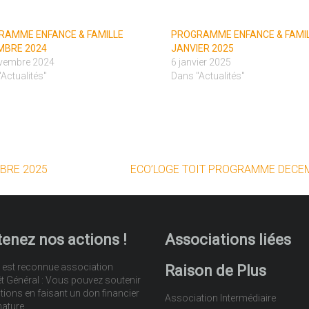
RAMME ENFANCE & FAMILLE
PROGRAMME ENFANCE & FAMI
MBRE 2024
JANVIER 2025
vembre 2024
6 janvier 2025
Actualités"
Dans "Actualités"
BRE 2025
ECO’LOGE TOIT PROGRAMME DECE
enez nos actions !
Associations liées
 est reconnue association
Raison de Plus
êt Général : Vous pouvez soutenir
tions en faisant un don financier
Association Intermédiaire
nature.