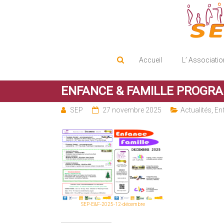
Service d'Entraide Protestant
SEP
Accueil
L’ Associatio
ENFANCE & FAMILLE PROGR
SEP
27 novembre 2025
Actualités
,
Enf
SEP-E&F-2025-12-décembre