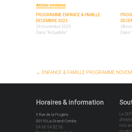
Articles similaires
PROGRAMME ENFANCE & FAMILLE
PROG
DECEMBRE 2023
DECE
24 novembre 2023
28 no
Dans "Actualités"
Dans "
←
ENFANCE & FAMILLE PROGRAMME NOVEM
Horaires & information
Sout
Le SEP
3 Rue de la Frugère
d’Intér
30110 La Grand-Combe
nos ac
04 66 54 82 56
ou en 