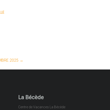
LLE
MBRE 2025
→
La Bécède
Centre de Vacances La Bécède